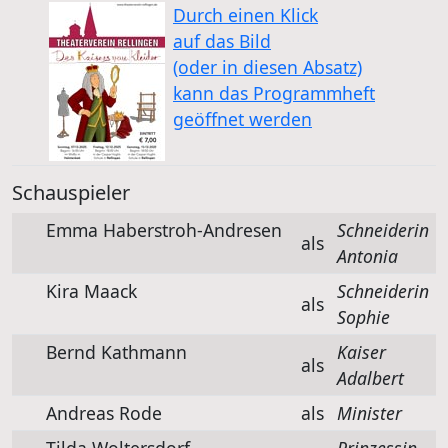
Durch einen Klick
auf das Bild
(oder in diesen Absatz)
kann das Programmheft
geöffnet werden
Schauspieler
Emma Haberstroh-Andresen
Schneiderin
als
Antonia
Kira Maack
Schneiderin
als
Sophie
Bernd Kathmann
Kaiser
als
Adalbert
Andreas Rode
als
Minister
Tilda Woltersdorf
Prinzessin