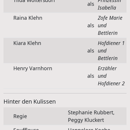
als
Isabella
Raina Klehn
Zofe Marie
als
und
Bettlerin
Kiara Klehn
Hofdiener 1
als
und
Bettlerin
Henry Varnhorn
Erzähler
als
und
Hofdiener 2
Hinter den Kulissen
Stephanie Rubbert,
Regie
Peggy Kluckert
Souffleuse
Hannelore Koebe